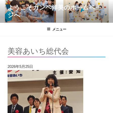
コ
ようこそカンベ洋美のホームペー
ン
ジへ
テ
ン
ツ
メニュー
へ
ス
キ
美容あいち総代会
ッ
プ
2026年5月25日