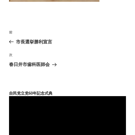
投
前
前
稿
の
市長選挙勝利宣言
ナ
投
ビ
稿
次
次
ゲ
の
春日井市歯科医師会
投
ー
稿
シ
ョ
自民党立党60年記念式典
ン
動
画
プ
レ
ー